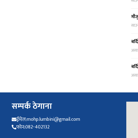
साउ
मौज
साउ
बर्
असा
बर्
असा
सम्पर्क ठेगाना
ईमेल:
mohp.lumbini@gmail.com
फोन:
082-402132