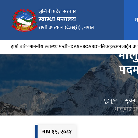
लुम्बिनी प्रदेश सरकार
स्वास्थ्य मन्त्रालय
म
राप्ती उपत्यका (देउखुरी) , नेपाल
हाम्रो बारे
माननीय स्वास्थ्य मन्त्री
DASHBOARD
लिंकहरु
अनलाईन प्र
भालु
पदम
गृहपृष्‍ठ
सूचना
भालुबाङ अस
माघ १५, २०८१