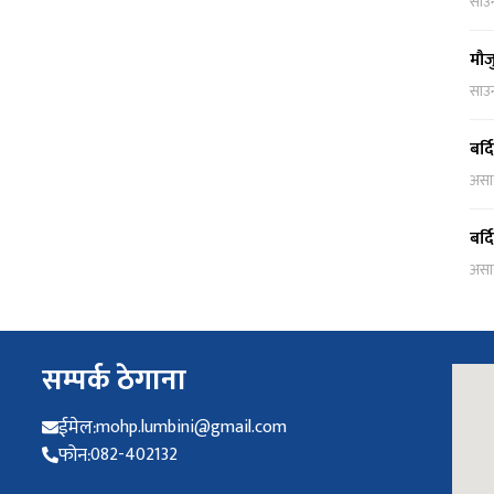
साउ
मौज
साउ
बर्
असा
बर्
असा
सम्पर्क ठेगाना
ईमेल:
mohp.lumbini@gmail.com
फोन:
082-402132