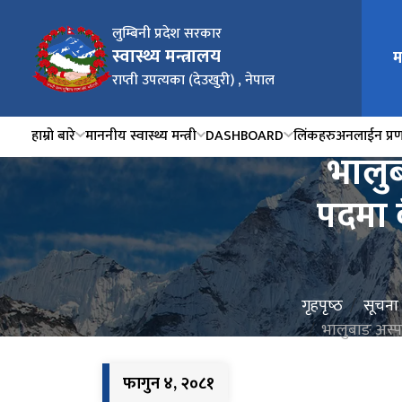
लुम्बिनी प्रदेश सरकार
स्वास्थ्य मन्त्रालय
म
राप्ती उपत्यका (देउखुरी) , नेपाल
हाम्रो बारे
माननीय स्वास्थ्य मन्त्री
DASHBOARD
लिंकहरु
अनलाईन प्र
भालुब
पदमा 
गृहपृष्‍ठ
सूचना
भालुबाङ अस्प
फागुन ४, २०८१